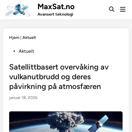
Skip
MaxSat.no
Mai
to
Open
Men
Avansert teknologi
Search
content
Hjem
|
Aktuelt
Posted
Aktuelt
in
Satellittbasert overvåking av
vulkanutbrudd og deres
påvirkning på atmosfæren
januar 18, 2026