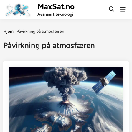
Skip
MaxSat.no
Mai
to
Open
Men
Avansert teknologi
Search
content
Hjem
|
Påvirkning på atmosfæren
Påvirkning på atmosfæren