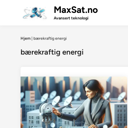
Skip
MaxSat.no
to
content
Avansert teknologi
Hjem
|
bærekraftig energi
bærekraftig energi