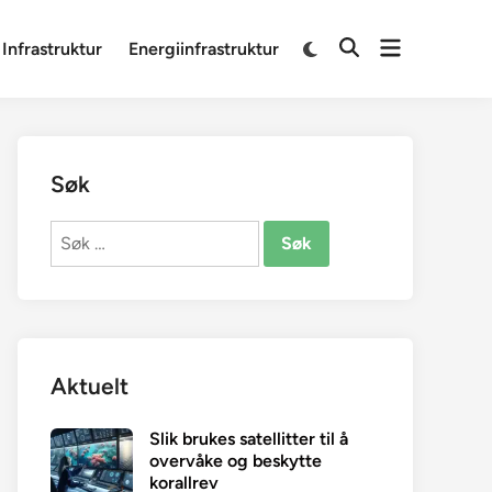
Open
Switch
 Infrastruktur
Energiinfrastruktur
Open
to
menu
Search
dark
mode
Søk
Søk
etter:
Aktuelt
Slik brukes satellitter til å
overvåke og beskytte
korallrev