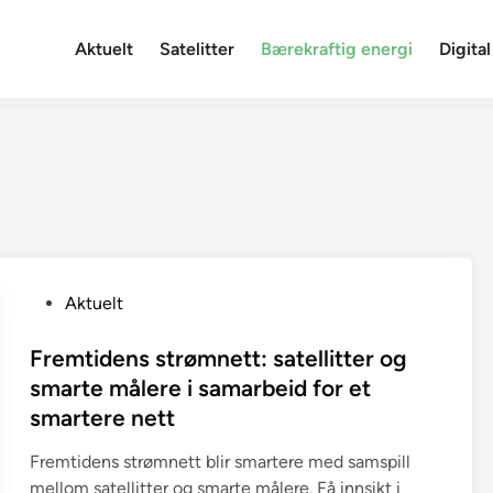
Aktuelt
Satelitter
Bærekraftig energi
Digital
P
Aktuelt
o
s
Fremtidens strømnett: satellitter og
t
smarte målere i samarbeid for et
e
smartere nett
d
i
Fremtidens strømnett blir smartere med samspill
n
mellom satellitter og smarte målere. Få innsikt i