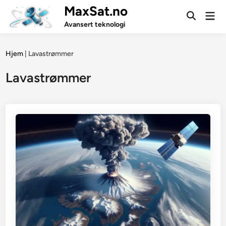
Skip
MaxSat.no
Mai
to
Open
Men
Avansert teknologi
Search
content
Hjem
|
Lavastrømmer
Lavastrømmer