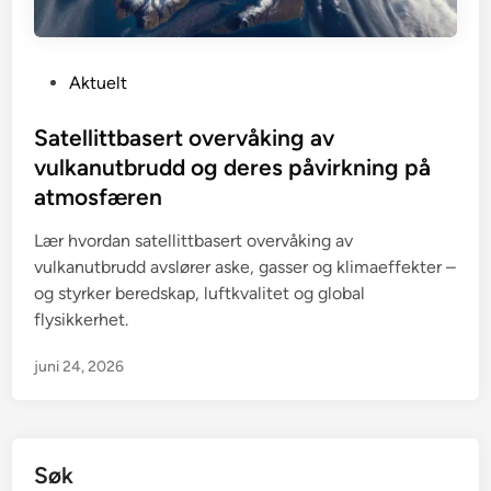
P
Aktuelt
o
s
Satellittbasert overvåking av
t
vulkanutbrudd og deres påvirkning på
e
atmosfæren
d
i
Lær hvordan satellittbasert overvåking av
n
vulkanutbrudd avslører aske, gasser og klimaeffekter –
og styrker beredskap, luftkvalitet og global
flysikkerhet.
juni 24, 2026
Søk