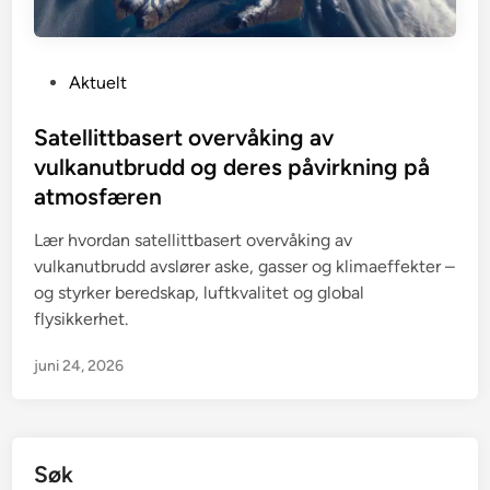
P
Aktuelt
o
s
Satellittbasert overvåking av
t
vulkanutbrudd og deres påvirkning på
e
atmosfæren
d
i
Lær hvordan satellittbasert overvåking av
n
vulkanutbrudd avslører aske, gasser og klimaeffekter –
og styrker beredskap, luftkvalitet og global
flysikkerhet.
juni 24, 2026
Søk