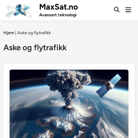
Skip
MaxSat.no
Mai
to
Open
Men
Avansert teknologi
Search
content
Hjem
|
Aske og flytrafikk
Aske og flytrafikk