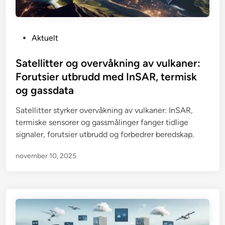
P
Aktuelt
o
s
Satellitter og overvåkning av vulkaner:
t
Forutsier utbrudd med InSAR, termisk
e
og gassdata
d
i
Satellitter styrker overvåkning av vulkaner: InSAR,
n
termiske sensorer og gassmålinger fanger tidlige
signaler, forutsier utbrudd og forbedrer beredskap.
november 10, 2025