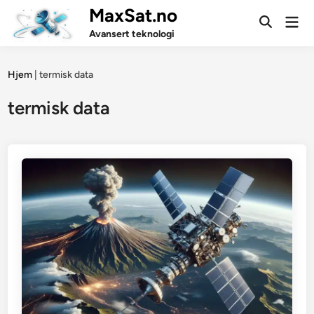
Skip
MaxSat.no
Mai
to
Open
Men
Avansert teknologi
Search
content
Hjem
|
termisk data
termisk data