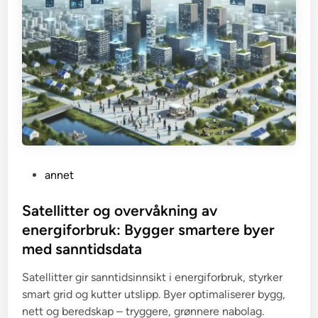
P
annet
o
s
Satellitter og overvåkning av
t
energiforbruk: Bygger smartere byer
e
med sanntidsdata
d
i
Satellitter gir sanntidsinnsikt i energiforbruk, styrker
n
smart grid og kutter utslipp. Byer optimaliserer bygg,
nett og beredskap – tryggere, grønnere nabolag.