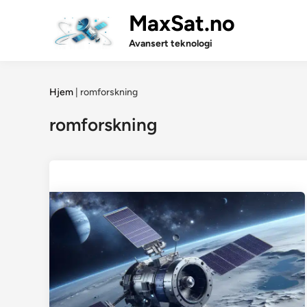
Skip
MaxSat.no
to
content
Avansert teknologi
Hjem
|
romforskning
romforskning