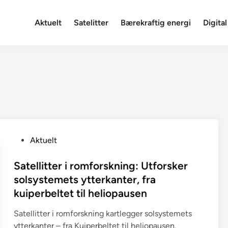
Aktuelt
Satelitter
Bærekraftig energi
Digital
P
Aktuelt
o
s
Satellitter i romforskning: Utforsker
t
solsystemets ytterkanter, fra
e
kuiperbeltet til heliopausen
d
i
Satellitter i romforskning kartlegger solsystemets
n
ytterkanter – fra Kuiperbeltet til heliopausen.