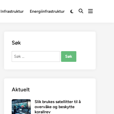
Open
Switch
 Infrastruktur
Energiinfrastruktur
Open
to
menu
Search
dark
mode
Søk
Søk
etter:
Aktuelt
Slik brukes satellitter til å
overvåke og beskytte
korallrev