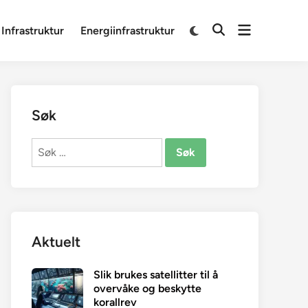
Open
Switch
 Infrastruktur
Energiinfrastruktur
Open
to
menu
Search
dark
mode
Søk
Søk
etter:
Aktuelt
Slik brukes satellitter til å
overvåke og beskytte
korallrev