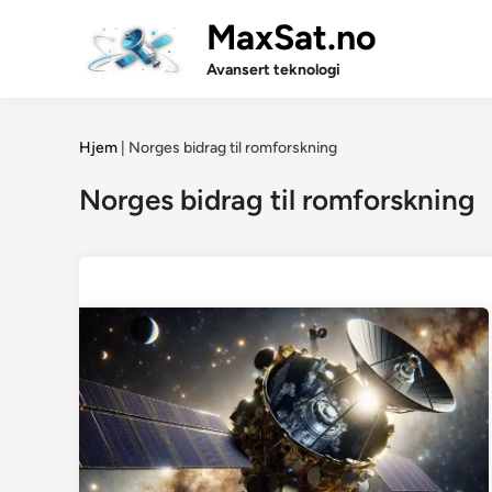
Skip
MaxSat.no
to
content
Avansert teknologi
Hjem
|
Norges bidrag til romforskning
Norges bidrag til romforskning