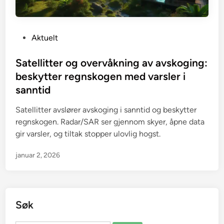
P
Aktuelt
o
s
Satellitter og overvåkning av avskoging:
t
beskytter regnskogen med varsler i
e
sanntid
d
i
Satellitter avslører avskoging i sanntid og beskytter
n
regnskogen. Radar/SAR ser gjennom skyer, åpne data
gir varsler, og tiltak stopper ulovlig hogst.
januar 2, 2026
Søk