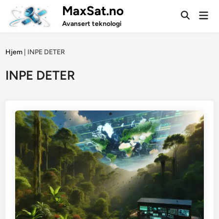
Skip
MaxSat.no
Mai
to
Open
Men
Avansert teknologi
Search
content
Hjem
|
INPE DETER
INPE DETER