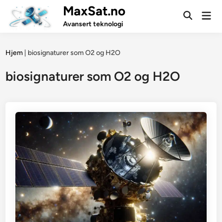
Skip
MaxSat.no
Mai
to
Open
Men
Avansert teknologi
Search
content
Hjem
|
biosignaturer som O2 og H2O
biosignaturer som O2 og H2O