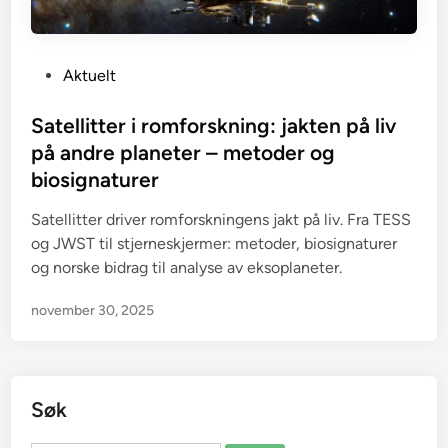
P
Aktuelt
o
s
Satellitter i romforskning: jakten på liv
t
på andre planeter – metoder og
e
biosignaturer
d
i
Satellitter driver romforskningens jakt på liv. Fra TESS
n
og JWST til stjerneskjermer: metoder, biosignaturer
og norske bidrag til analyse av eksoplaneter.
november 30, 2025
Søk