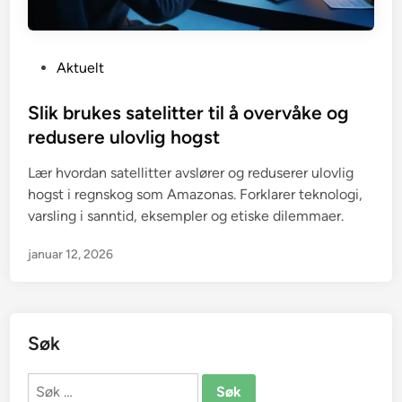
P
Aktuelt
o
s
Slik brukes satelitter til å overvåke og
t
redusere ulovlig hogst
e
Lær hvordan satellitter avslører og reduserer ulovlig
d
hogst i regnskog som Amazonas. Forklarer teknologi,
i
varsling i sanntid, eksempler og etiske dilemmaer.
n
januar 12, 2026
Søk
Søk