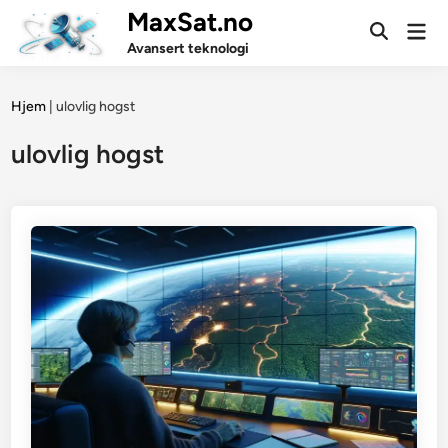
Skip
MaxSat.no
Mai
to
Open
Men
Avansert teknologi
Search
content
Hjem
|
ulovlig hogst
ulovlig hogst