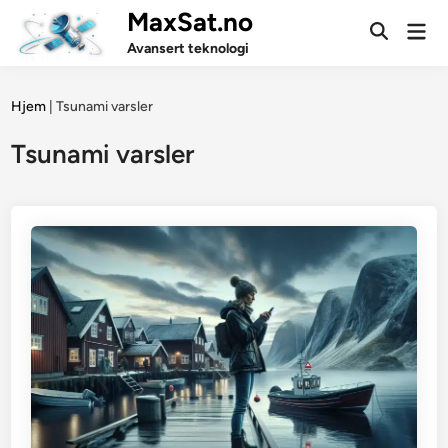
Skip
MaxSat.no
Mai
to
Open
Men
Avansert teknologi
Search
content
Hjem
|
Tsunami varsler
Tsunami varsler