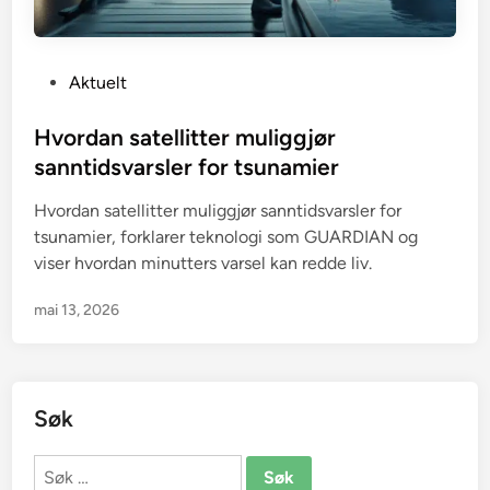
P
Aktuelt
o
s
Hvordan satellitter muliggjør
t
sanntidsvarsler for tsunamier
e
Hvordan satellitter muliggjør sanntidsvarsler for
d
tsunamier, forklarer teknologi som GUARDIAN og
i
viser hvordan minutters varsel kan redde liv.
n
mai 13, 2026
Søk
Søk