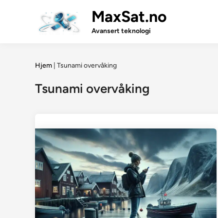
Skip
MaxSat.no
to
content
Avansert teknologi
Hjem
|
Tsunami overvåking
Tsunami overvåking