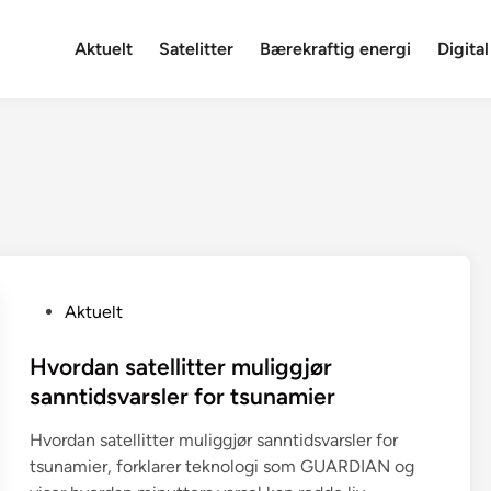
Aktuelt
Satelitter
Bærekraftig energi
Digital
P
Aktuelt
o
s
Hvordan satellitter muliggjør
t
sanntidsvarsler for tsunamier
e
Hvordan satellitter muliggjør sanntidsvarsler for
d
tsunamier, forklarer teknologi som GUARDIAN og
i