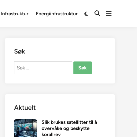
Open
Switch
 Infrastruktur
Energiinfrastruktur
Open
to
menu
Search
dark
mode
Søk
Søk
etter:
Aktuelt
Slik brukes satellitter til å
overvåke og beskytte
korallrev