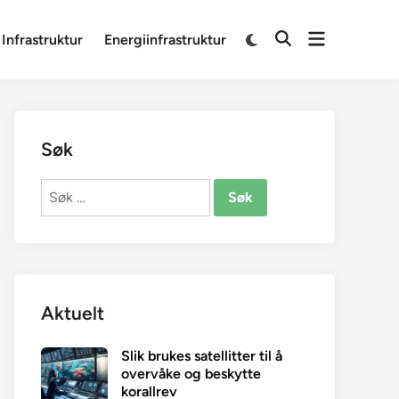
Open
Switch
 Infrastruktur
Energiinfrastruktur
Open
to
menu
Search
dark
mode
Søk
Søk
etter:
Aktuelt
Slik brukes satellitter til å
overvåke og beskytte
korallrev