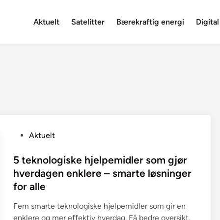
Aktuelt
Satelitter
Bærekraftig energi
Digital
P
Aktuelt
o
s
5 teknologiske hjelpemidler som gjør
t
hverdagen enklere – smarte løsninger
e
for alle
d
i
Fem smarte teknologiske hjelpemidler som gir en
n
enklere og mer effektiv hverdag. Få bedre oversikt,