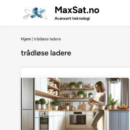
Skip
MaxSat.no
to
content
Avansert teknologi
Hjem
|
trådløse ladere
trådløse ladere