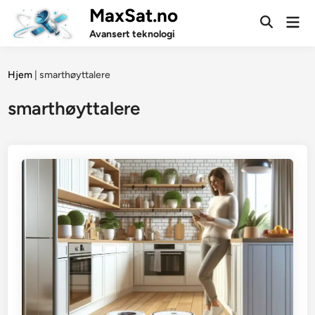
Skip
MaxSat.no
Mai
to
Open
Men
Avansert teknologi
Search
content
Hjem
|
smarthøyttalere
smarthøyttalere