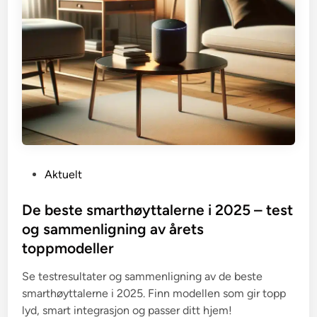
P
Aktuelt
o
s
De beste smarthøyttalerne i 2025 – test
t
og sammenligning av årets
e
toppmodeller
d
i
Se testresultater og sammenligning av de beste
n
smarthøyttalerne i 2025. Finn modellen som gir topp
lyd, smart integrasjon og passer ditt hjem!