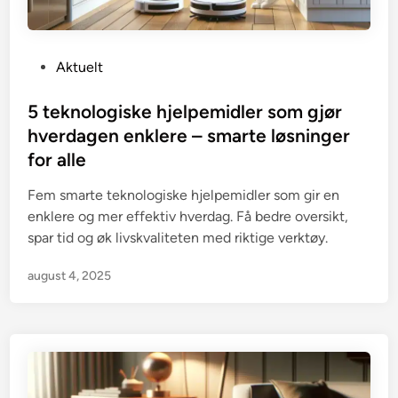
P
Aktuelt
o
s
5 teknologiske hjelpemidler som gjør
t
hverdagen enklere – smarte løsninger
e
for alle
d
i
Fem smarte teknologiske hjelpemidler som gir en
n
enklere og mer effektiv hverdag. Få bedre oversikt,
spar tid og øk livskvaliteten med riktige verktøy.
august 4, 2025