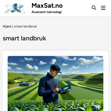
Skip
MaxSat.no
Mai
to
Open
Men
Avansert teknologi
Search
content
Hjem
|
smart landbruk
smart landbruk