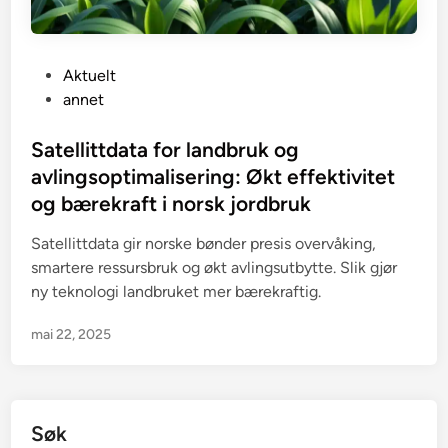
P
Aktuelt
o
annet
s
t
Satellittdata for landbruk og
e
avlingsoptimalisering: Økt effektivitet
d
og bærekraft i norsk jordbruk
i
n
Satellittdata gir norske bønder presis overvåking,
smartere ressursbruk og økt avlingsutbytte. Slik gjør
ny teknologi landbruket mer bærekraftig.
mai 22, 2025
Søk