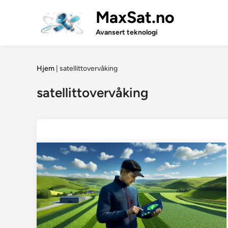
Skip
MaxSat.no
to
content
Avansert teknologi
Hjem
|
satellittovervåking
satellittovervåking