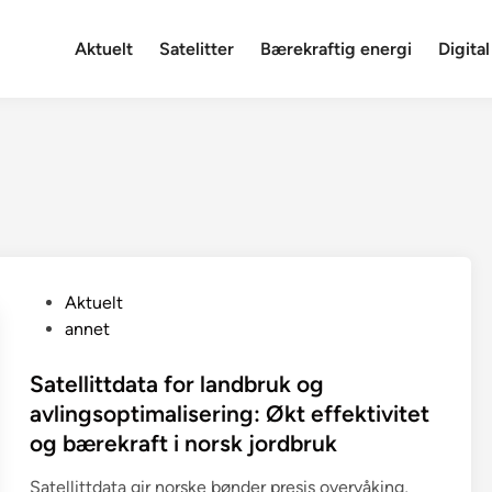
Aktuelt
Satelitter
Bærekraftig energi
Digital
P
Aktuelt
o
annet
s
t
Satellittdata for landbruk og
e
avlingsoptimalisering: Økt effektivitet
d
og bærekraft i norsk jordbruk
i
n
Satellittdata gir norske bønder presis overvåking,