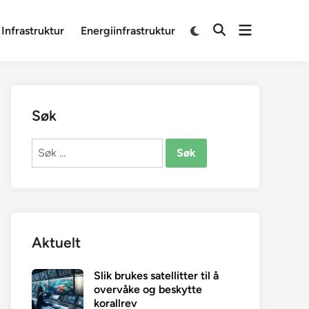
Open
Switch
 Infrastruktur
Energiinfrastruktur
Open
to
menu
Search
dark
mode
Søk
Søk
etter:
Aktuelt
Slik brukes satellitter til å
overvåke og beskytte
korallrev