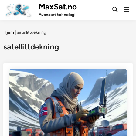
Skip
MaxSat.no
Mai
to
Open
Men
Avansert teknologi
Search
content
Hjem
|
satellittdekning
satellittdekning