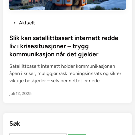
P
Aktuelt
o
s
Slik kan satellittbasert internett redde
t
liv i krisesituasjoner – trygg
e
kommunikasjon når det gjelder
d
i
Satellittbasert internett holder kommunikasjonen
n
åpen i kriser, muliggjør rask redningsinnsats og sikrer
viktige beskjeder – selv der nettet er nede.
juli 12, 2025
Søk