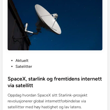
P
Aktuelt
o
Satelitter
s
t
SpaceX, starlink og fremtidens internett
e
via satellitt
d
Oppdag hvordan SpaceX sitt Starlink-prosjekt
i
revolusjonerer global internettforbindelse via
n
satellitter med høy hastighet og lav latens.