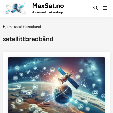
Skip
MaxSat.no
Mai
to
Open
Men
Avansert teknologi
Search
content
Hjem
|
satellittbredbånd
satellittbredbånd