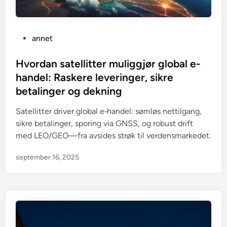
P
annet
o
s
Hvordan satellitter muliggjør global e-
t
handel: Raskere leveringer, sikre
e
betalinger og dekning
d
i
Satellitter driver global e‑handel: sømløs nettilgang,
n
sikre betalinger, sporing via GNSS, og robust drift
med LEO/GEO—fra avsides strøk til verdensmarkedet.
september 16, 2025