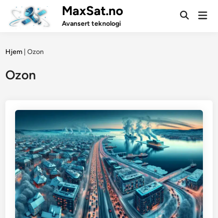
Skip
MaxSat.no
Mai
to
Open
Men
Avansert teknologi
Search
content
Hjem
|
Ozon
Ozon