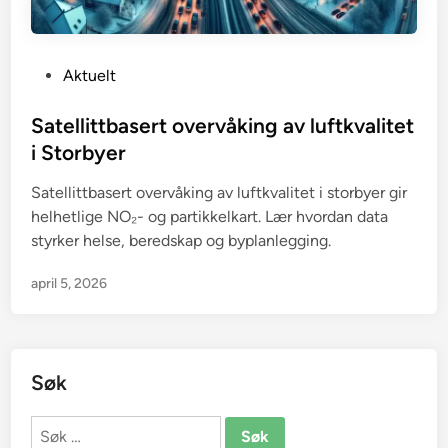
P
Aktuelt
o
s
Satellittbasert overvåking av luftkvalitet
t
i Storbyer
e
Satellittbasert overvåking av luftkvalitet i storbyer gir
d
helhetlige NO₂- og partikkelkart. Lær hvordan data
i
styrker helse, beredskap og byplanlegging.
n
april 5, 2026
Søk
Søk