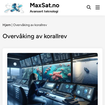
Skip
MaxSat.no
Mai
to
Open
Men
Avansert teknologi
Search
content
Hjem
|
Overvåking av korallrev
Overvåking av korallrev