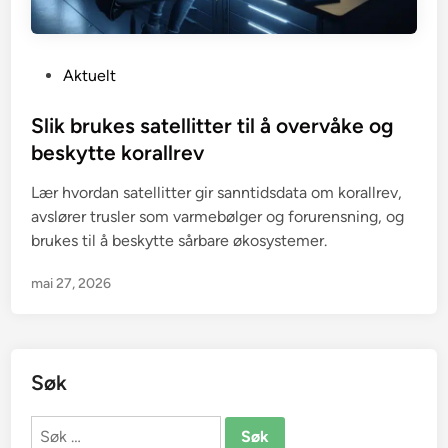
P
Aktuelt
o
s
Slik brukes satellitter til å overvåke og
t
beskytte korallrev
e
Lær hvordan satellitter gir sanntidsdata om korallrev,
d
avslører trusler som varmebølger og forurensning, og
i
brukes til å beskytte sårbare økosystemer.
n
mai 27, 2026
Søk
Søk