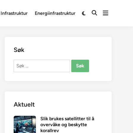
Open
Switch
 Infrastruktur
Energiinfrastruktur
Open
to
menu
Search
dark
mode
Søk
Søk
etter:
Aktuelt
Slik brukes satellitter til å
overvåke og beskytte
korallrev