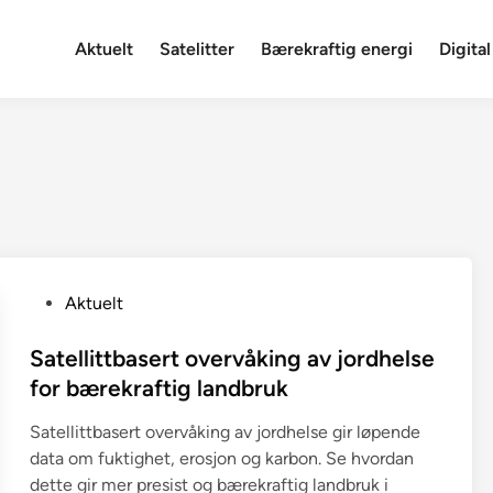
Aktuelt
Satelitter
Bærekraftig energi
Digital
P
Aktuelt
o
s
Satellittbasert overvåking av jordhelse
t
for bærekraftig landbruk
e
Satellittbasert overvåking av jordhelse gir løpende
d
data om fuktighet, erosjon og karbon. Se hvordan
i
dette gir mer presist og bærekraftig landbruk i
n