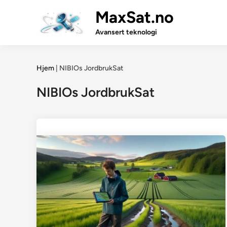
Skip
MaxSat.no
to
content
Avansert teknologi
Hjem
|
NIBIOs JordbrukSat
NIBIOs JordbrukSat