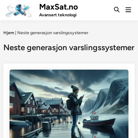
Skip
MaxSat.no
Mai
to
Open
Men
Avansert teknologi
Search
content
Hjem
|
Neste generasjon varslingssystemer
Neste generasjon varslingssystemer