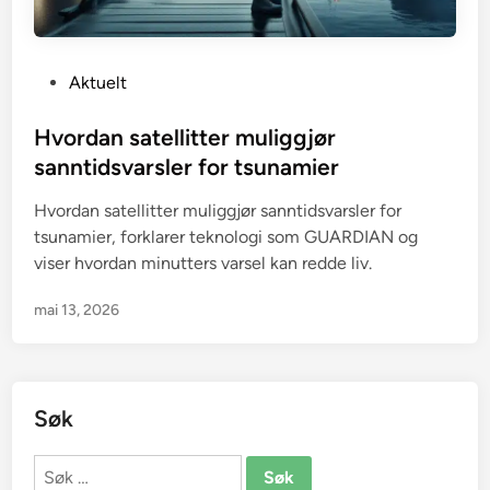
P
Aktuelt
o
s
Hvordan satellitter muliggjør
t
sanntidsvarsler for tsunamier
e
Hvordan satellitter muliggjør sanntidsvarsler for
d
tsunamier, forklarer teknologi som GUARDIAN og
i
viser hvordan minutters varsel kan redde liv.
n
mai 13, 2026
Søk
Søk