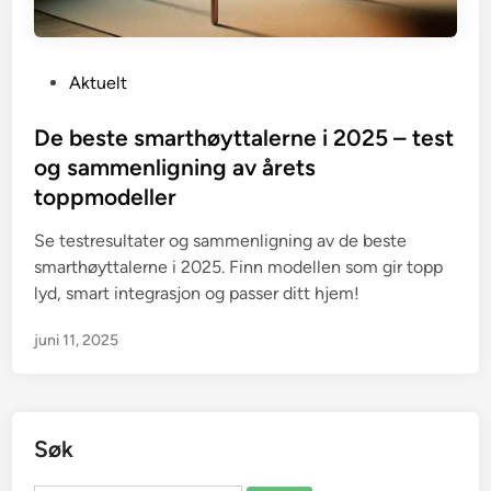
P
Aktuelt
o
s
De beste smarthøyttalerne i 2025 – test
t
og sammenligning av årets
e
toppmodeller
d
i
Se testresultater og sammenligning av de beste
n
smarthøyttalerne i 2025. Finn modellen som gir topp
lyd, smart integrasjon og passer ditt hjem!
juni 11, 2025
Søk