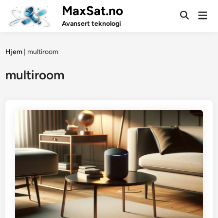
Skip
MaxSat.no
Mai
to
Open
Men
Avansert teknologi
Search
content
Hjem
|
multiroom
multiroom