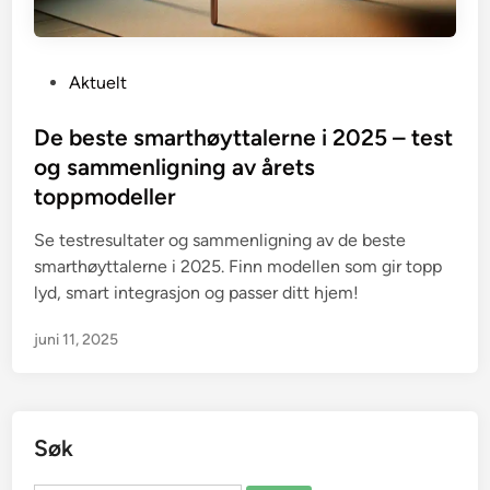
P
Aktuelt
o
s
De beste smarthøyttalerne i 2025 – test
t
og sammenligning av årets
e
toppmodeller
d
i
Se testresultater og sammenligning av de beste
n
smarthøyttalerne i 2025. Finn modellen som gir topp
lyd, smart integrasjon og passer ditt hjem!
juni 11, 2025
Søk