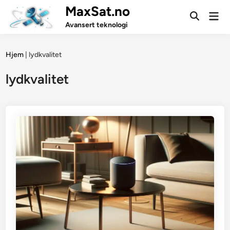
Skip
MaxSat.no
Mai
to
Open
Men
Avansert teknologi
Search
content
Hjem
|
lydkvalitet
lydkvalitet