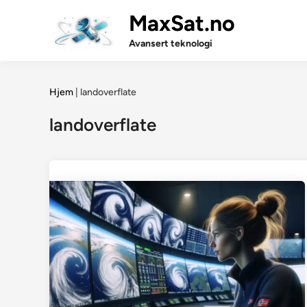
Skip
MaxSat.no
to
content
Avansert teknologi
Hjem
|
landoverflate
landoverflate