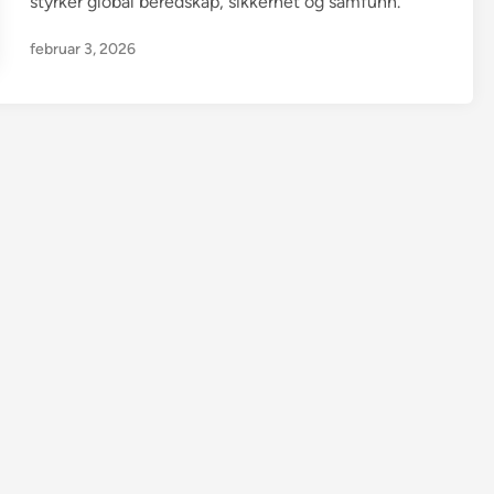
styrker global beredskap, sikkerhet og samfunn.
n
februar 3, 2026