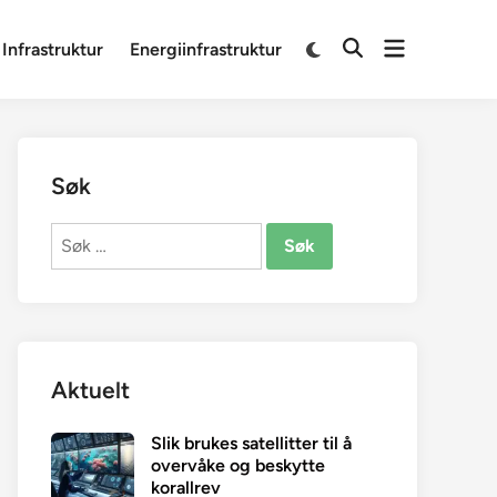
Open
Switch
 Infrastruktur
Energiinfrastruktur
Open
to
menu
Search
dark
mode
Søk
Søk
etter:
Aktuelt
Slik brukes satellitter til å
overvåke og beskytte
korallrev