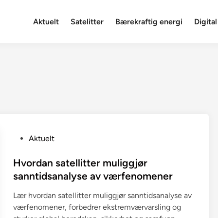
Aktuelt
Satelitter
Bærekraftig energi
Digital
P
Aktuelt
o
s
Hvordan satellitter muliggjør
t
sanntidsanalyse av værfenomener
e
Lær hvordan satellitter muliggjør sanntidsanalyse av
d
værfenomener, forbedrer ekstremværvarsling og
i