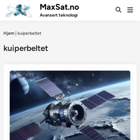
Skip
MaxSat.no
Mai
to
Open
Men
Avansert teknologi
Search
content
Hjem
|
kuiperbeltet
kuiperbeltet