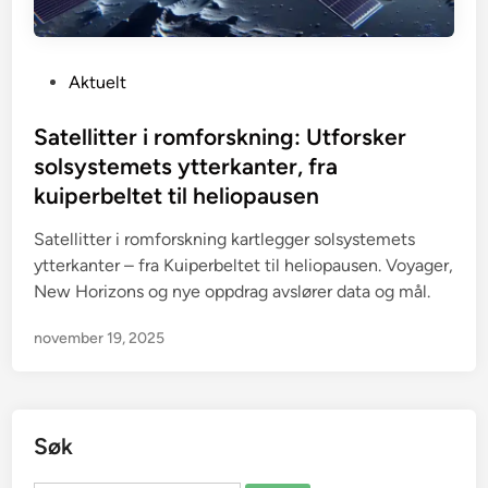
P
Aktuelt
o
s
Satellitter i romforskning: Utforsker
t
solsystemets ytterkanter, fra
e
kuiperbeltet til heliopausen
d
i
Satellitter i romforskning kartlegger solsystemets
n
ytterkanter – fra Kuiperbeltet til heliopausen. Voyager,
New Horizons og nye oppdrag avslører data og mål.
november 19, 2025
Søk