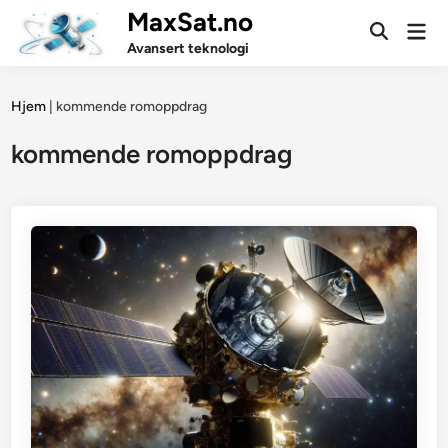
Skip
MaxSat.no
Mai
to
Open
Men
Avansert teknologi
Search
content
Hjem
|
kommende romoppdrag
kommende romoppdrag