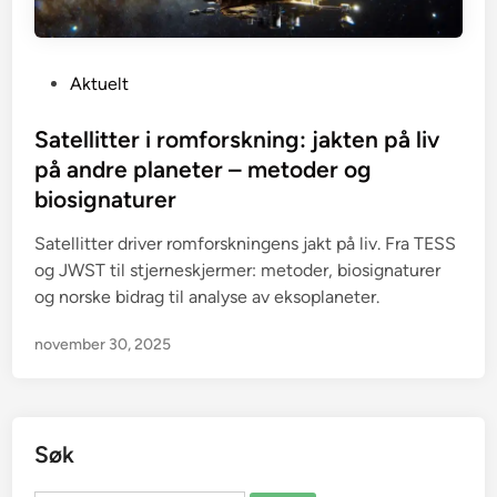
P
Aktuelt
o
s
Satellitter i romforskning: jakten på liv
t
på andre planeter – metoder og
e
biosignaturer
d
i
Satellitter driver romforskningens jakt på liv. Fra TESS
n
og JWST til stjerneskjermer: metoder, biosignaturer
og norske bidrag til analyse av eksoplaneter.
november 30, 2025
Søk