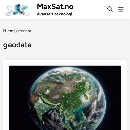
Skip
MaxSat.no
Mai
to
Open
Men
Avansert teknologi
Search
content
Hjem
|
geodata
geodata