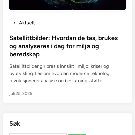
P
Aktuelt
o
s
Satellittbilder: Hvordan de tas, brukes
t
og analyseres i dag for miljø og
e
beredskap
d
i
Satellittbilder gir presis innsikt i miljø, kriser og
n
byutvikling. Les om hvordan moderne teknologi
revolusjonerer analyse og beslutningsstøtte.
juli 25, 2025
Søk