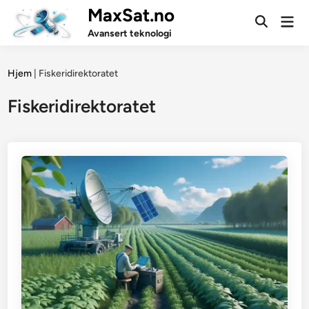
Skip
MaxSat.no
Mai
to
Open
Men
Avansert teknologi
Search
content
Hjem
|
Fiskeridirektoratet
Fiskeridirektoratet