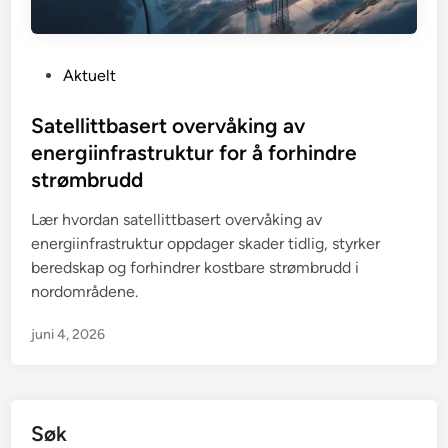
P
Aktuelt
o
s
Satellittbasert overvåking av
t
energiinfrastruktur for å forhindre
e
strømbrudd
d
i
Lær hvordan satellittbasert overvåking av
n
energiinfrastruktur oppdager skader tidlig, styrker
beredskap og forhindrer kostbare strømbrudd i
nordområdene.
juni 4, 2026
Søk