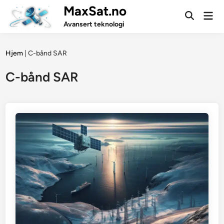
Skip
MaxSat.no
Mai
to
Open
Men
Avansert teknologi
Search
content
Hjem
|
C-bånd SAR
C-bånd SAR