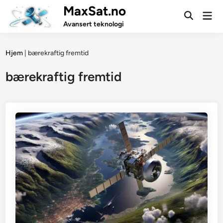
Skip
MaxSat.no
Mai
to
Open
Men
Avansert teknologi
Search
content
Hjem
|
bærekraftig fremtid
bærekraftig fremtid