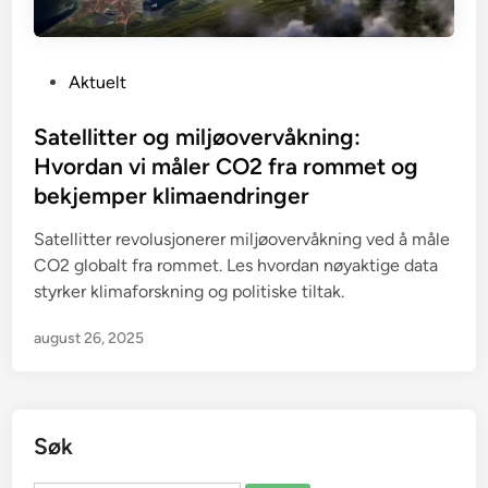
P
Aktuelt
o
s
Satellitter og miljøovervåkning:
t
Hvordan vi måler CO2 fra rommet og
e
bekjemper klimaendringer
d
i
Satellitter revolusjonerer miljøovervåkning ved å måle
n
CO2 globalt fra rommet. Les hvordan nøyaktige data
styrker klimaforskning og politiske tiltak.
august 26, 2025
Søk