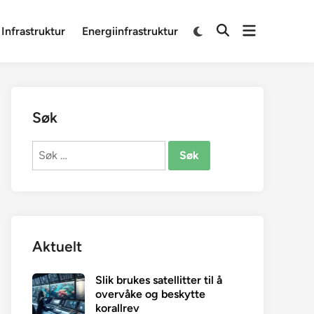
Open
Switch
 Infrastruktur
Energiinfrastruktur
Open
to
menu
Search
dark
mode
Søk
Søk
etter:
Aktuelt
Slik brukes satellitter til å
overvåke og beskytte
korallrev