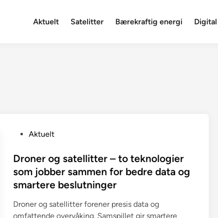
Aktuelt
Satelitter
Bærekraftig energi
Digital
P
Aktuelt
o
s
Droner og satellitter – to teknologier
t
som jobber sammen for bedre data og
e
smartere beslutninger
d
i
Droner og satellitter forener presis data og
n
omfattende overvåking. Samspillet gir smartere