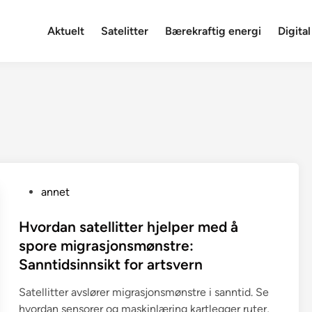
Aktuelt
Satelitter
Bærekraftig energi
Digital
P
annet
o
s
Hvordan satellitter hjelper med å
t
spore migrasjonsmønstre:
e
Sanntidsinnsikt for artsvern
d
i
Satellitter avslører migrasjonsmønstre i sanntid. Se
n
hvordan sensorer og maskinlæring kartlegger ruter,