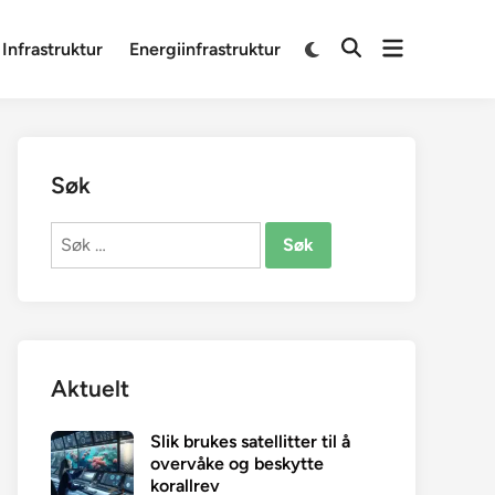
Open
Switch
 Infrastruktur
Energiinfrastruktur
Open
to
menu
Search
dark
mode
Søk
Søk
etter:
Aktuelt
Slik brukes satellitter til å
overvåke og beskytte
korallrev