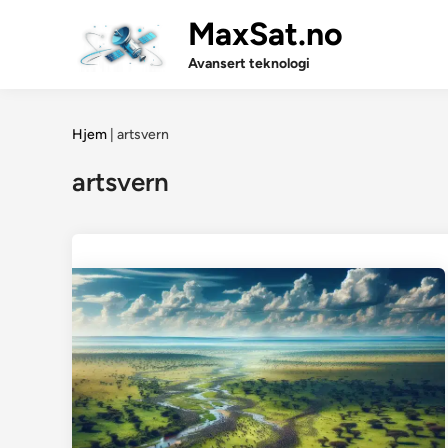
Skip
MaxSat.no
to
content
Avansert teknologi
Hjem
|
artsvern
artsvern